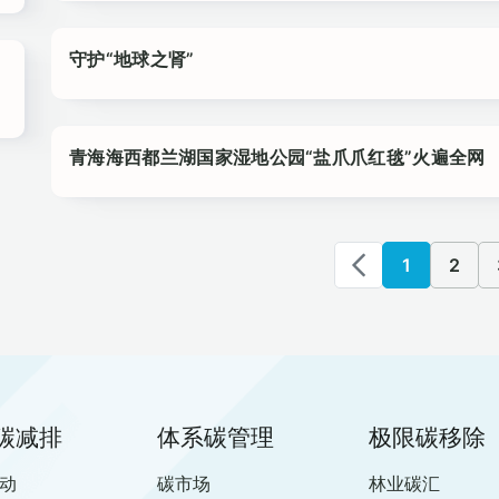
守护“地球之肾”
青海海西都兰湖国家湿地公园“盐爪爪红毯”火遍全网
1
2
碳减排
体系碳管理
极限碳移除
动
碳市场
林业碳汇