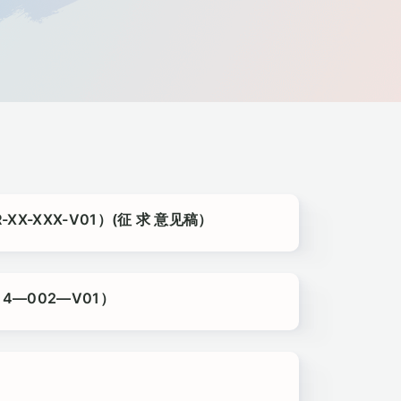
-XXX-V01）(征 求 意见稿）
4—002—V01）